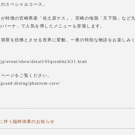
けのスペシャルコース。
みが特徴の宮崎県産「佐土原ナス」、宮崎の地鶏「天下鶏」など
カバーナ」で人気を博したメニューも登場します。
る洞窟を彷彿とさせる世界に変貌。一夜の特別な物語をお楽しみ
.jp/event/show/detail/01qrenbhz3i31.html
設ページをご覧ください。
p/grand-dining/phantom-cave/
に伴う臨時休業のお知らせ