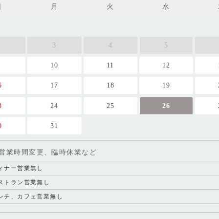
日
月
火
水
2
3
4
5
9
10
11
12
6
17
18
19
3
24
25
26
0
31
営業時間変更、臨時休業など
ィナー営業無し
ストラン営業無し
ンチ、カフェ営業無し
ィナー[営業時間変更]18:30-23:00