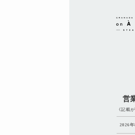
営
《記載
2026