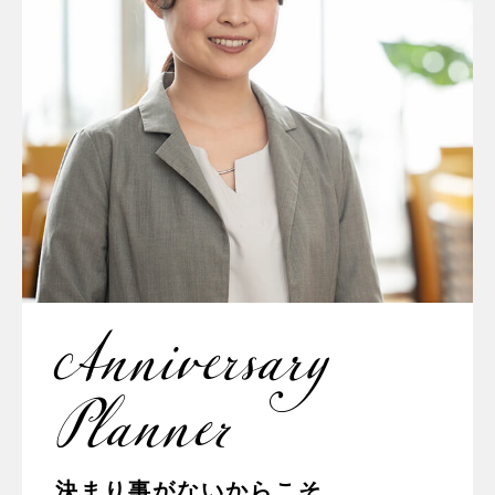
Anniversary
Planner
決まり事がないからこそ、