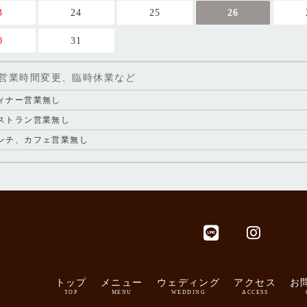
3
24
25
26
0
31
営業時間変更、臨時休業など
ィナー営業無し
ストラン営業無し
ンチ、カフェ営業無し
ィナー[営業時間変更]18:30-23:00
ィナー[営業時間変更]17:30-19:30
ィナー営業無し
ィナー[営業時間変更]20:00-23:00
トップ
メニュー
ウェディング
アクセス
お
TOP
MENU
WEDDING
ACCESS