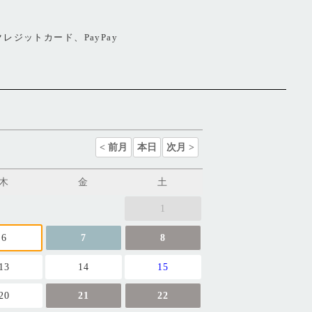
レジットカード、PayPay
木
金
土
1
6
7
8
13
14
15
20
21
22